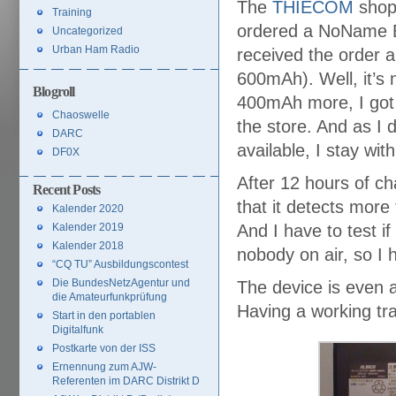
The
THIECOM
shop 
Training
ordered a NoName E
Uncategorized
Urban Ham Radio
received the order 
600mAh). Well, it’s 
Blogroll
400mAh more, I got a
Chaoswelle
the store. And as I d
DARC
available, I stay wit
DF0X
After 12 hours of ch
Recent Posts
that it detects more 
Kalender 2020
Kalender 2019
And I have to test if 
Kalender 2018
nobody on air, so I 
“CQ TU” Ausbildungscontest
Die BundesNetzAgentur und
The device is even a 
die Amateurfunkprüfung
Having a working tra
Start in den portablen
Digitalfunk
Postkarte von der ISS
Ernennung zum AJW-
Referenten im DARC Distrikt D