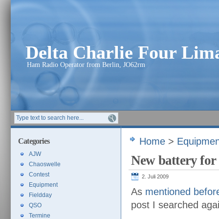
Delta Charlie Four Li
Ham Radio Operator from Berlin, JO62rm
Home
>
Equipmen
Categories
AJW
New battery for
Chaoswelle
Contest
2. Juli 2009
Equipment
As
mentioned befor
Fieldday
post I searched aga
QSO
Termine