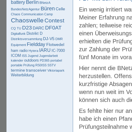
Berlin
battery
BNetzA
Büren
Ein wenig irritiert 
Celle
BundesNetzAgentur
Chaos Communication Camp
Meiner Erfahrung na
Chaoswelle
Contest
zahlen; teilweise r
D23
DF0AT
DARC
CQ TU
einen Überweisungss
Distrikt D
Digitalfunk
DJ-V5
Distriktsversammlung
DMR
erhielten die Prüfun
Fieldday
Flotwedel
Equipment
zur Zahlung der Pr
IARU
ham radio
IC-7000
Hytera
ICOM
ISS
Jugend
Jugendarbeit
fünf Monate im vora
outdoors
kalender
PD365
portabel
portable
Prüfung
RS0ISS
SSTV
Hier nennt die BNet
termine
transceiver
Viktoriapark
Weiterbildung
herzustellen. Offens
kurzfristige Absagen
wenn nun weit im Vor
können sich auch di
Es fehlte hier nur 
habe ich einen Pfan
Prüfungsteilnahme w