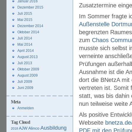
Januar 2016
Zusatztermine eing
Dezember 2015
Juli 2015
Im Sommer fragte i
Mai 2015
Außenstelle Dortmu
Dezember 2014
begrenzten Raumes i
Oktober 2014
Juli 2014
zum
Chaos Communi
Mai 2014
musste sich selbst i
April 2014
verneinte anschließe
August 2013
Prüfungen außerhal
Juli 2013
Oktober 2009
Ausnahme ist die 
August 2009
dort die BNetzA mit
Juli 2009
vertreten ist. Somi
Juni 2009
statt, was bis dahin
Meta
nun teilweise weite
Anmelden
Als positive Entwick
Webseite
bnetza.de
Tag Cloud
Ausbildung
AJW
Alinco
2018
PDF mit den Prüfun