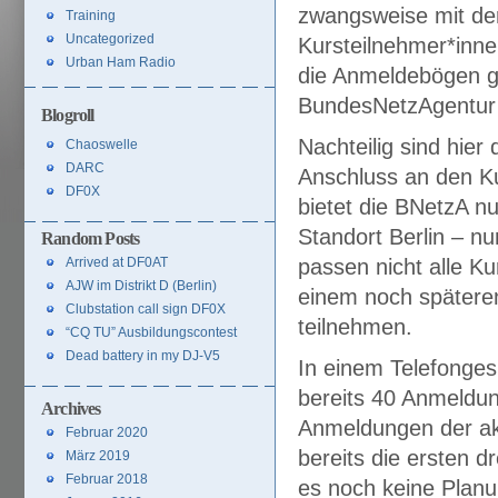
zwangsweise mit d
Training
Uncategorized
Kursteilnehmer*inn
Urban Ham Radio
die Anmeldebögen g
BundesNetzAgentur 
Blogroll
Nachteilig sind hier
Chaoswelle
DARC
Anschluss an den K
DF0X
bietet die BNetzA n
Standort Berlin – n
Random Posts
Arrived at DF0AT
passen nicht alle K
AJW im Distrikt D (Berlin)
einem noch spätere
Clubstation call sign DF0X
teilnehmen.
“CQ TU” Ausbildungscontest
Dead battery in my DJ-V5
In einem Telefonge
bereits 40 Anmeldung
Archives
Anmeldungen der akt
Februar 2020
bereits die ersten d
März 2019
Februar 2018
es noch keine Planu