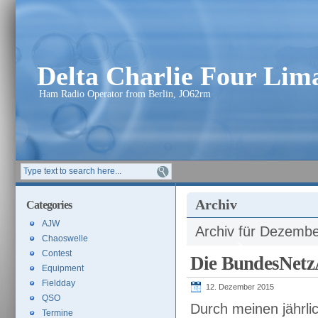
Delta Charlie Four Li
Ham Radio Operator from Berlin, JO62rm
Archiv
Categories
AJW
Archiv für Dezembe
Chaoswelle
Contest
Die BundesNetz
Equipment
Fieldday
12. Dezember 2015
QSO
Durch meinen jährl
Termine