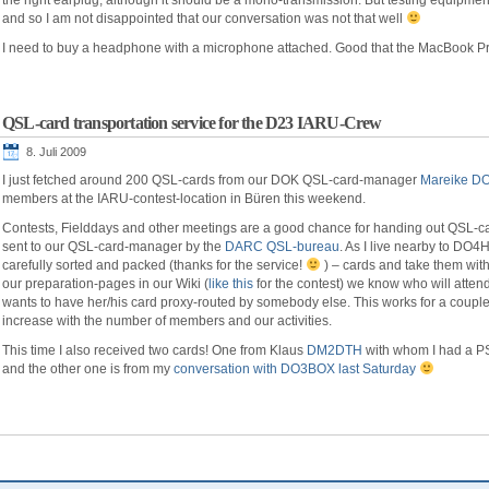
the right earplug, although it should be a mono-transmission. But testing equipmen
and so I am not disappointed that our conversation was not that well
I need to buy a headphone with a microphone attached. Good that the MacBook Pro
QSL-card transportation service for the D23 IARU-Crew
8. Juli 2009
I just fetched around 200 QSL-cards from our DOK QSL-card-manager
Mareike D
members at the IARU-contest-location in Büren this weekend.
Contests, Fielddays and other meetings are a good chance for handing out QSL-
sent to our QSL-card-manager by the
DARC QSL-bureau
. As I live nearby to DO4H
carefully sorted and packed (thanks for the service!
) – cards and take them with 
our preparation-pages in our Wiki (
like this
for the contest) we know who will attend
wants to have her/his card proxy-routed by somebody else. This works for a coupl
increase with the number of members and our activities.
This time I also received two cards! One from Klaus
DM2DTH
with whom I had a P
and the other one is from my
conversation with DO3BOX last Saturday