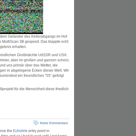
f dem Geländer des Kellerabgangs im Hof
e MultiScan 3B gespeist. Das klappte echt
rgebnis erhalten.
s feindlichen Großmächte UdSSR und USA.
 immer, aber im großen und ganzen schon).
und uns primär über das Wetter, die
ngen in abgelegene Ecken dieser Welt. Wir
umindest ein freundliches “55” gefolgt
rojekt für die Menschheit diese friedlich
Keine Kommentare
eive the
Echolink
entry point in