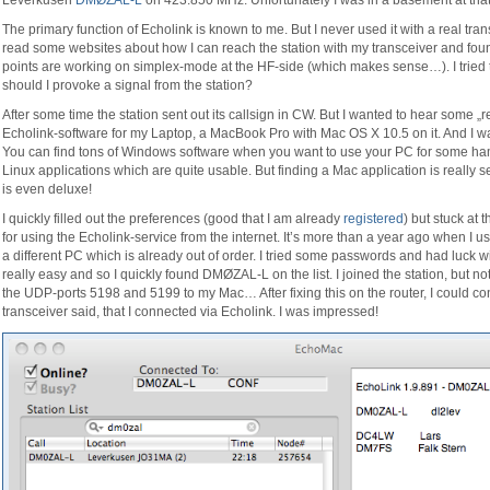
Leverkusen
DMØZAL-L
on 423.850 MHz. Unfortunately I was in a basement at that t
The primary function of Echolink is known to me. But I never used it with a real tran
read some websites about how I can reach the station with my transceiver and found
points are working on simplex-mode at the HF-side (which makes sense…). I tried to
should I provoke a signal from the station?
After some time the station sent out its callsign in CW. But I wanted to hear some „re
Echolink-software for my Laptop, a MacBook Pro with Mac OS X 10.5 on it. And I wa
You can find tons of Windows software when you want to use your PC for some ham 
Linux applications which are quite usable. But finding a Mac application is really 
is even deluxe!
I quickly filled out the preferences (good that I am already
registered
) but stuck at
for using the Echolink-service from the internet. It’s more than a year ago when I used
a different PC which is already out of order. I tried some passwords and had luck wi
really easy and so I quickly found DMØZAL-L on the list. I joined the station, but no
the UDP-ports 5198 and 5199 to my Mac… After fixing this on the router, I could co
transceiver said, that I connected via Echolink. I was impressed!