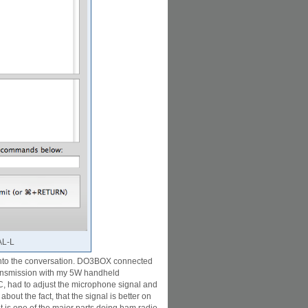
AL-L
nto the conversation. DO3BOX connected
 transmission with my 5W handheld
PC, had to adjust the microphone signal and
bout the fact, that the signal is better on