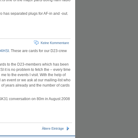
t is one of the major parts doing ham radio
 has separated plugs for AF-in and -out.
Keine Kommentare
O4HSI
. These are cards for our D23-crew
cards to the D23-members which has been
SI it is no problem to fetch the – every time
me to the events I visit. With the help of
 an event or we ask at our mailing-list who
e of years already and the number of cards
SK31 conversation on 80m in August 2008
Ältere Einträge