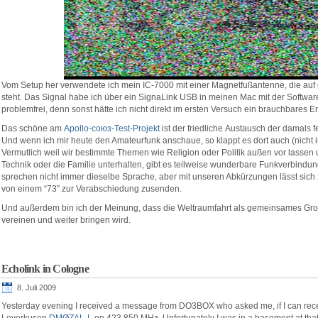
Vom Setup her verwendete ich mein IC-7000 mit einer Magnetfußantenne, die au
steht. Das Signal habe ich über ein SignaLink USB in meinen Mac mit der Softwar
problemfrei, denn sonst hätte ich nicht direkt im ersten Versuch ein brauchbares E
Das schöne am
Apollo-союз-Test-Projekt
ist der friedliche Austausch der damal
Und wenn ich mir heute den Amateurfunk anschaue, so klappt es dort auch (nicht
Vermutlich weil wir bestimmte Themen wie Religion oder Politik außen vor lassen 
Technik oder die Familie unterhalten, gibt es teilweise wunderbare Funkverbindu
sprechen nicht immer dieselbe Sprache, aber mit unseren Abkürzungen lässt sich z
von einem “73” zur Verabschiedung zusenden.
Und außerdem bin ich der Meinung, dass die Weltraumfahrt als gemeinsames Großp
vereinen und weiter bringen wird.
Echolink in Cologne
8. Juli 2009
Yesterday evening I received a message from DO3BOX who asked me, if I can rec