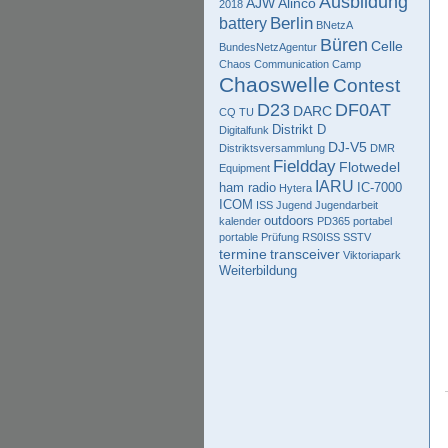
Ausbildung
AJW
Alinco
2018
Berlin
battery
BNetzA
Büren
Celle
BundesNetzAgentur
Chaos Communication Camp
Chaoswelle
Contest
D23
DF0AT
DARC
CQ TU
Distrikt D
Digitalfunk
DJ-V5
Distriktsversammlung
DMR
Fieldday
Flotwedel
Equipment
IARU
ham radio
IC-7000
Hytera
ICOM
ISS
Jugend
Jugendarbeit
outdoors
kalender
PD365
portabel
portable
Prüfung
RS0ISS
SSTV
termine
transceiver
Viktoriapark
Weiterbildung