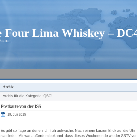
ie Four Lima Whiskey – D
O62rm
Archiv
Archiv für die Kategorie ‘QSO’
Postkarte von der ISS
19. Juli 2015
Es gibt so Tage an denen ich früh aufwache. Nach einem kurzen Blick auf die Uhr fie
stattfindet. Mir war außerdem bekannt, dass dieses Wochenende wieder SSTV von 