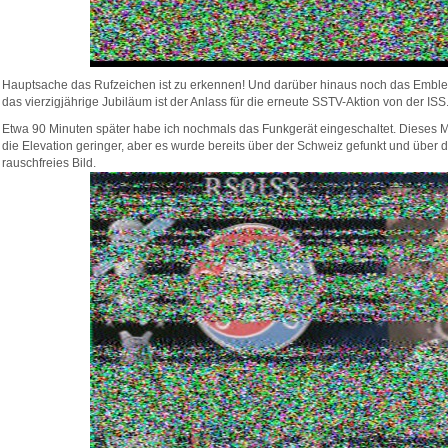
Hauptsache das Rufzeichen ist zu erkennen! Und darüber hinaus noch das Embl
das vierzigjährige Jubiläum ist der Anlass für die erneute SSTV-Aktion von der ISS
Etwa 90 Minuten später habe ich nochmals das Funkgerät eingeschaltet. Dieses Ma
die Elevation geringer, aber es wurde bereits über der Schweiz gefunkt und über de
rauschfreies Bild.