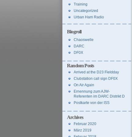
Training
Uncategorized
Urban Ham Radio
Blogroll
Chaoswelle
DARC
DF0X
Random Posts
Arrived at the D23 Fieldday
Clubstation call sign DF0X
On Air Again
Ernennung zum AJW-
Referenten im DARC Distrikt D
Postkarte von der ISS
Archives
Februar 2020
März 2019
Februar 2018