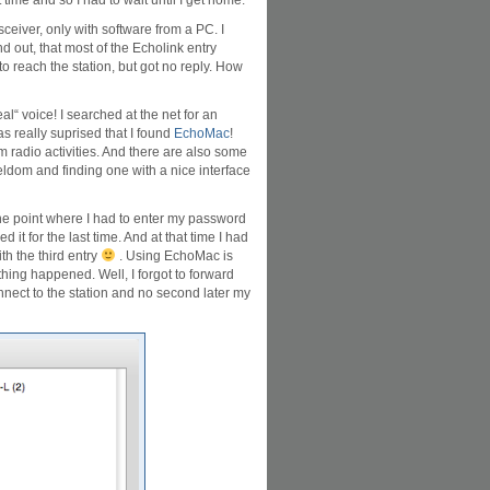
ime and so I had to wait until I get home.
sceiver, only with software from a PC. I
 out, that most of the Echolink entry
 reach the station, but got no reply. How
al“ voice! I searched at the net for an
s really suprised that I found
EchoMac
!
radio activities. And there are also some
seldom and finding one with a nice interface
 the point where I had to enter my password
 it for the last time. And at that time I had
th the third entry
. Using EchoMac is
thing happened. Well, I forgot to forward
nnect to the station and no second later my