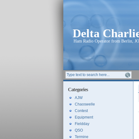
Delta Charl
Ham Radio Operator from Berlin, J
Categories
AJW
Chaoswelle
Contest
Equipment
Fieldday
QSO
Termine