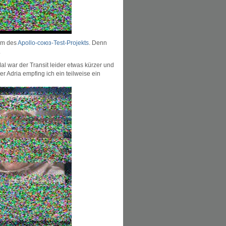
em des
Apollo-союз-Test-Projekts
. Denn
.
l war der Transit leider etwas kürzer und
r Adria empfing ich ein teilweise ein