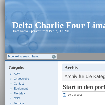
Delta Charlie Four Li
Ham Radio Operator from Berlin, JO62rm
Archiv
Categories
AJW
Archiv für die Kate
Chaoswelle
Contest
Start in den por
Equipment
Fieldday
19. Juli 2015
QSO
Termine