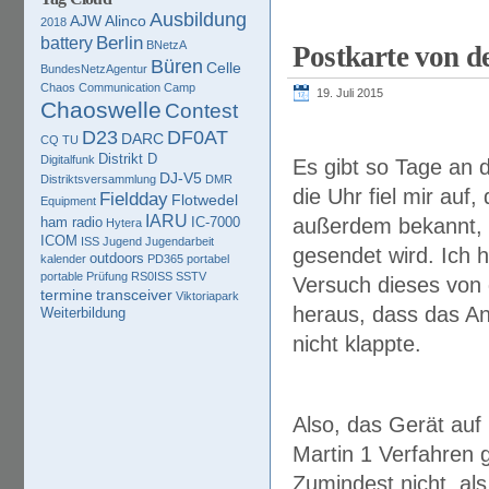
Ausbildung
AJW
Alinco
2018
Berlin
battery
BNetzA
Postkarte von d
Büren
Celle
BundesNetzAgentur
Chaos Communication Camp
19. Juli 2015
Chaoswelle
Contest
D23
DF0AT
DARC
CQ TU
Distrikt D
Digitalfunk
Es gibt so Tage an 
DJ-V5
Distriktsversammlung
DMR
die Uhr fiel mir auf,
Fieldday
Flotwedel
Equipment
IARU
ham radio
IC-7000
außerdem bekannt, 
Hytera
ICOM
ISS
Jugend
Jugendarbeit
gesendet wird. Ich
outdoors
kalender
PD365
portabel
portable
Prüfung
RS0ISS
SSTV
Versuch dieses von 
termine
transceiver
Viktoriapark
heraus, dass das A
Weiterbildung
nicht klappte.
Also, das Gerät auf
Martin 1 Verfahren g
Zumindest nicht, als