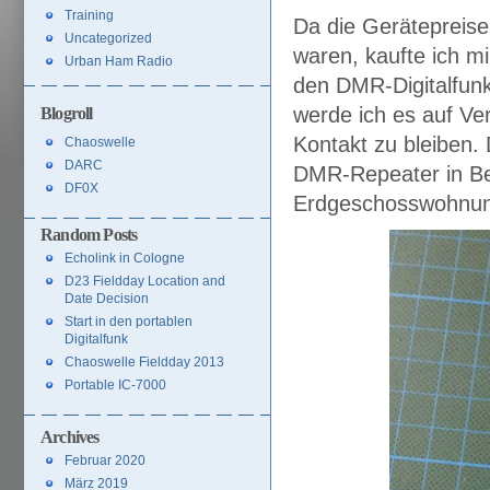
Training
Da die Gerätepreis
Uncategorized
waren, kaufte ich mi
Urban Ham Radio
den DMR-Digitalfunk
werde ich es auf Ve
Blogroll
Kontakt zu bleiben.
Chaoswelle
DARC
DMR-Repeater in Ber
DF0X
Erdgeschosswohnung
Random Posts
Echolink in Cologne
D23 Fieldday Location and
Date Decision
Start in den portablen
Digitalfunk
Chaoswelle Fieldday 2013
Portable IC-7000
Archives
Februar 2020
März 2019