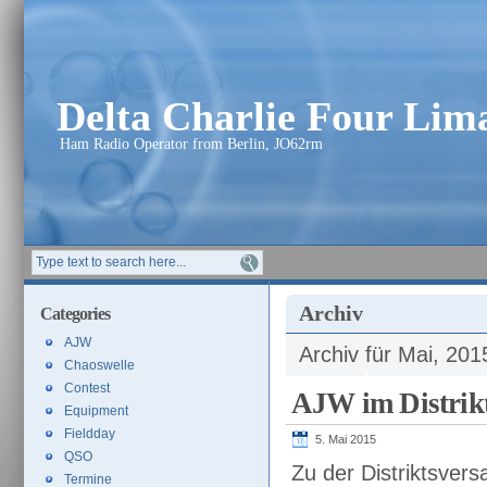
Delta Charlie Four Li
Ham Radio Operator from Berlin, JO62rm
Archiv
Categories
AJW
Archiv für Mai, 201
Chaoswelle
Contest
AJW im Distrikt
Equipment
Fieldday
5. Mai 2015
QSO
Zu der Distriktsvers
Termine