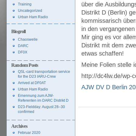
über die Ausbildung
Training
Uncategorized
Distrikt D (Berlin) 
Urban Ham Radio
kommissarisch über
in den vergangenen z
Blogroll
Mir ging es vor all
Chaoswelle
Distrikt mit dem zwe
DARC
DF0X
etwas schaffen!
Meine Folien stelle 
Random Posts
QSL-card transportation service
http://dc4lw.de/wp-
for the D23 IARU-Crew
Arrived at DF0AT
AJW DV D Berlin 20
Urban Ham Radio
Ernennung zum AJW-
Referenten im DARC Distrikt D
D23-Fieldday: August 28–30
confirmed
Archives
Februar 2020