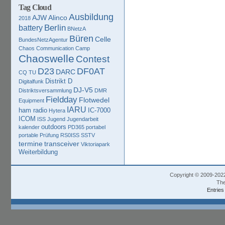
Tag Cloud
Ausbildung
AJW
Alinco
2018
Berlin
battery
BNetzA
Büren
Celle
BundesNetzAgentur
Chaos Communication Camp
Chaoswelle
Contest
D23
DF0AT
DARC
CQ TU
Distrikt D
Digitalfunk
DJ-V5
Distriktsversammlung
DMR
Fieldday
Flotwedel
Equipment
IARU
ham radio
IC-7000
Hytera
ICOM
ISS
Jugend
Jugendarbeit
outdoors
kalender
PD365
portabel
portable
Prüfung
RS0ISS
SSTV
termine
transceiver
Viktoriapark
Weiterbildung
Copyright © 2009-202
The
Entries