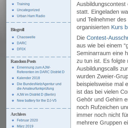
Ausbildungscontest
Training
Uncategorized
statt. Eingeladen w
Urban Ham Radio
und Teilnehmer des 
organisierten
Kurs b
Blogroll
Die
Contest-Aussch
Chaoswelle
DARC
aus wie bei einem “
DF0X
Seminarraum eine ha
zu tun ist. Es folgt
Random Posts
Ernennung zum AJW-
Ausbildungscalls zu
Referenten im DARC Distrikt D
wurden Zweier-Grupp
Kalender 2018
beispielsweise mal e
Die BundesNetzAgentur und
die Amateurfunkprüfung
ist das bei vielen 
AJW im Distrikt D (Berlin)
Gehör und Gehirn e
New battery for the DJ-V5
noch Rufzeichen un
Archives
immer noch nicht fü
Februar 2020
mehrere Gruppen ei
März 2019