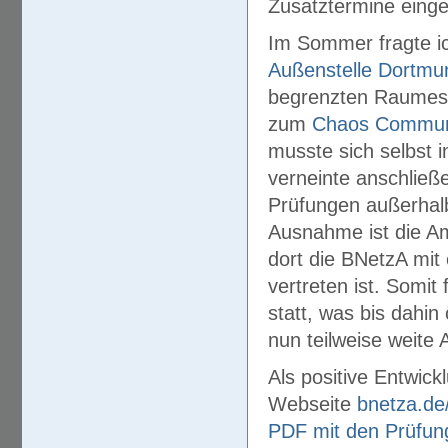
Zusatztermine eing
Im Sommer fragte i
Außenstelle Dortmu
begrenzten Raumes i
zum
Chaos Communi
musste sich selbst i
verneinte anschließe
Prüfungen außerhal
Ausnahme ist die 
dort die BNetzA mit
vertreten ist. Somi
statt, was bis dahin
nun teilweise weite
Als positive Entwick
Webseite
bnetza.de
PDF mit den Prüfun