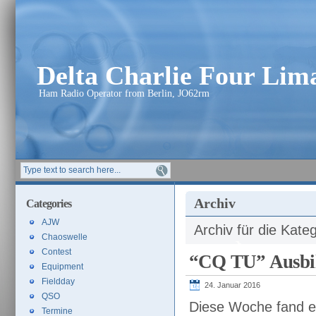
Delta Charlie Four Li
Ham Radio Operator from Berlin, JO62rm
Archiv
Categories
AJW
Archiv für die Kate
Chaoswelle
Contest
“CQ TU” Ausbil
Equipment
Fieldday
24. Januar 2016
QSO
Diese Woche fand etw
Termine