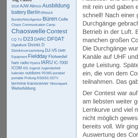
Ausbildung
AJW
Alinco
mit rein und gaben e
2018
Berlin
battery
BNetzA
schnell! Nach einer 
Büren
Celle
BundesNetzAgentur
Durchgänge gebrach
Chaos Communication Camp
Chaoswelle
Contest
Betrieb in der Luft.
D23
DF0AT
DARC
manchen großen Cont
CQ TU
Distrikt D
Digitalfunk
Die Durchgänge wurd
DJ-V5
Distriktsversammlung
DMR
Fieldday
Kanäle auf UHF und 
Flotwedel
Equipment
IARU
ham radio
IC-7000
Hytera
gute Leistung. Spät
ICOM
ISS
Jugend
Jugendarbeit
ein, die von dem C
outdoors
kalender
PD365
portabel
portable
Prüfung
RS0ISS
SSTV
teilnahmen. Das gab 
termine
transceiver
Viktoriapark
Weiterbildung
Der Contest war auf
am liebsten weiter g
Lernkurve und viel
nicht möglich gewe
bereits voll. Wir g
Auswertung des Cont