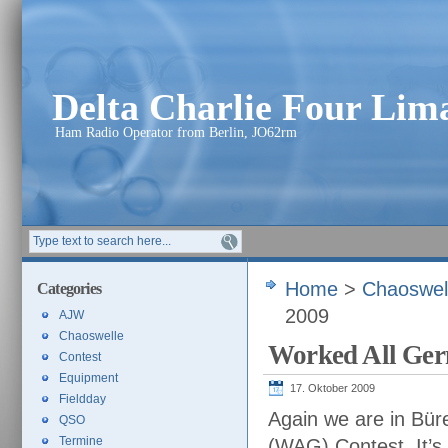
Delta Charlie Four Li
Ham Radio Operator from Berlin, JO62rm
Home
>
Chaoswel
Categories
2009
AJW
Chaoswelle
Worked All Ger
Contest
Equipment
17. Oktober 2009
Fieldday
Again we are in Bür
QSO
Termine
(WAG) Contest. It’s 