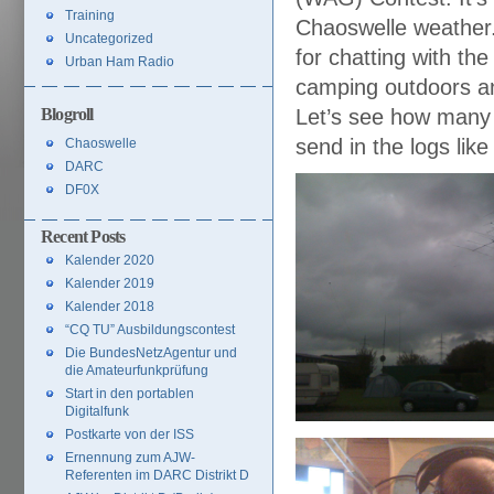
Training
Chaoswelle weather
Uncategorized
for chatting with th
Urban Ham Radio
camping outdoors an
Blogroll
Let’s see how many p
send in the logs lik
Chaoswelle
DARC
DF0X
Recent Posts
Kalender 2020
Kalender 2019
Kalender 2018
“CQ TU” Ausbildungscontest
Die BundesNetzAgentur und
die Amateurfunkprüfung
Start in den portablen
Digitalfunk
Postkarte von der ISS
Ernennung zum AJW-
Referenten im DARC Distrikt D