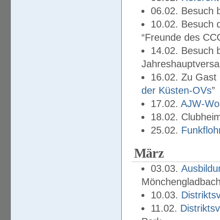
06.02. Besuch 
10.02. Besuch
“Freunde des CCC
14.02. Besuch 
Jahreshauptvers
16.02. Zu Gast 
der Küsten-OVs
”
17.02.
AJW-Work
18.02. Clubhei
25.02.
Funkfloh
März
03.03.
Ausbildu
Mönchengladbac
10.03.
Distrikt
11.02.
Distrikt