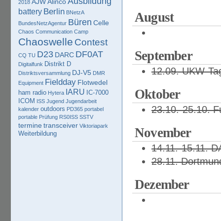
Ausbildung
AJW
Alinco
2018
Berlin
battery
BNetzA
August
Büren
Celle
BundesNetzAgentur
Chaos Communication Camp
Chaoswelle
Contest
September
D23
DF0AT
DARC
CQ TU
Distrikt D
Digitalfunk
12.09. UKW-Ta
DJ-V5
Distriktsversammlung
DMR
Fieldday
Flotwedel
Equipment
Oktober
IARU
ham radio
IC-7000
Hytera
ICOM
ISS
Jugend
Jugendarbeit
23.10.-25.10. F
outdoors
kalender
PD365
portabel
portable
Prüfung
RS0ISS
SSTV
termine
transceiver
Viktoriapark
November
Weiterbildung
14.11.-15.11. 
28.11. Dortmun
Dezember