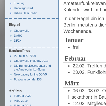
Amateurfunkrelevant
Training
Uncategorized
Kalender wird im Lau
Urban Ham Radio
In der Regel bin ich
Berlin, meistens d
Blogroll
Wochenende.
Chaoswelle
DARC
Januar
DF0X
frei
Random Posts
Portable IC-7000
Februar
Chaoswelle Fieldday 2013
22.02. Treffen d
Die BundesNetzAgentur und
die Amateurfunkprüfung
23.02. Funkflo
New battery for the DJ-V5
Postkarte von der ISS
März
06.03.-08.03. 
Archives
Februar 2020
Hackathon) in Bau
März 2019
12.03. Mitglie
Februar 2018