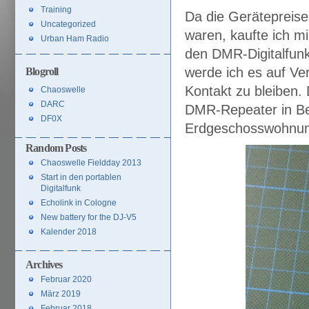
Training
Da die Gerätepreis
Uncategorized
waren, kaufte ich mi
Urban Ham Radio
den DMR-Digitalfunk
werde ich es auf Ve
Blogroll
Kontakt zu bleiben.
Chaoswelle
DARC
DMR-Repeater in Ber
DF0X
Erdgeschosswohnung
Random Posts
Chaoswelle Fieldday 2013
Start in den portablen
Digitalfunk
Echolink in Cologne
New battery for the DJ-V5
Kalender 2018
Archives
Februar 2020
März 2019
Februar 2018