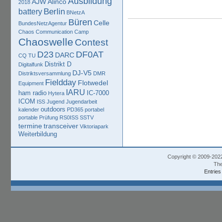
Ausbildung
AJW
Alinco
2018
Berlin
battery
BNetzA
Büren
Celle
BundesNetzAgentur
Chaos Communication Camp
Chaoswelle
Contest
D23
DF0AT
DARC
CQ TU
Distrikt D
Digitalfunk
DJ-V5
Distriktsversammlung
DMR
Fieldday
Flotwedel
Equipment
IARU
ham radio
IC-7000
Hytera
ICOM
ISS
Jugend
Jugendarbeit
outdoors
kalender
PD365
portabel
portable
Prüfung
RS0ISS
SSTV
termine
transceiver
Viktoriapark
Weiterbildung
Copyright © 2009-202
The
Entries