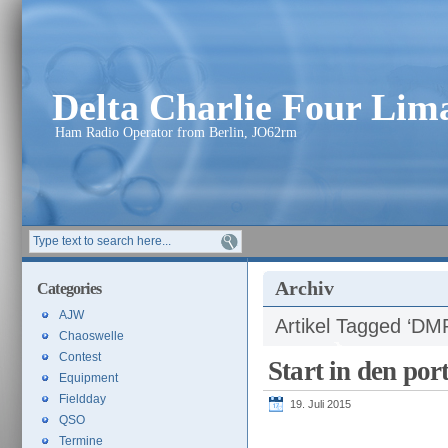
Delta Charlie Four Li
Ham Radio Operator from Berlin, JO62rm
Archiv
Categories
AJW
Artikel Tagged ‘DM
Chaoswelle
Contest
Start in den por
Equipment
Fieldday
19. Juli 2015
QSO
Termine