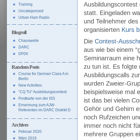
Ausbildungscontest
Training
Uncategorized
statt. Eingeladen w
Urban Ham Radio
und Teilnehmer des 
organisierten
Kurs b
Blogroll
Die
Contest-Aussch
Chaoswelle
DARC
aus wie bei einem “
DF0X
Seminarraum eine ha
zu tun ist. Es folgt
Random Posts
Course for German Class A in
Ausbildungscalls zu
Berlin
wurden Zweier-Grupp
New Activities
beispielsweise mal e
“CQ TU” Ausbildungscontest
Postkarte von der ISS
ist das bei vielen 
Ernennung zum AJW-
Gehör und Gehirn e
Referenten im DARC Distrikt D
noch Rufzeichen un
Archives
immer noch nicht fü
Februar 2020
mehrere Gruppen ei
März 2019