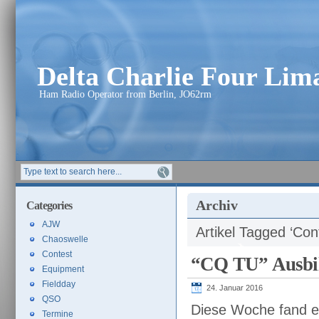
Delta Charlie Four Li
Ham Radio Operator from Berlin, JO62rm
Archiv
Categories
AJW
Artikel Tagged ‘Con
Chaoswelle
Contest
“CQ TU” Ausbil
Equipment
Fieldday
24. Januar 2016
QSO
Diese Woche fand etw
Termine