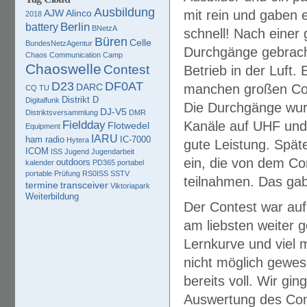
Ausbildung
AJW
Alinco
mit rein und gaben e
2018
Berlin
battery
BNetzA
schnell! Nach einer 
Büren
Celle
BundesNetzAgentur
Durchgänge gebrach
Chaos Communication Camp
Chaoswelle
Contest
Betrieb in der Luft.
D23
DF0AT
DARC
manchen großen Cont
CQ TU
Distrikt D
Digitalfunk
Die Durchgänge wurd
DJ-V5
Distriktsversammlung
DMR
Fieldday
Kanäle auf UHF und 
Flotwedel
Equipment
IARU
ham radio
IC-7000
Hytera
gute Leistung. Spät
ICOM
ISS
Jugend
Jugendarbeit
ein, die von dem C
outdoors
kalender
PD365
portabel
portable
Prüfung
RS0ISS
SSTV
teilnahmen. Das gab 
termine
transceiver
Viktoriapark
Weiterbildung
Der Contest war auf
am liebsten weiter g
Lernkurve und viel
nicht möglich gewe
bereits voll. Wir g
Auswertung des Cont