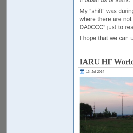
thousands of stars.
My “shift” was durin
where there are not
DA0CCC” just to res
I hope that we can u
IARU HF World
13. Juli 2014