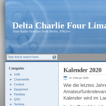
Delta Charlie Four Li
Ham Radio Operator from Berlin, JO62rm
Categories
Kalender 2020
AJW
13. Februar 2020
Chaoswelle
Wie die letztes Jahr
Contest
Equipment
Amateurfunkrelevant
Fieldday
Kalender wird im Lau
QSO
Termine