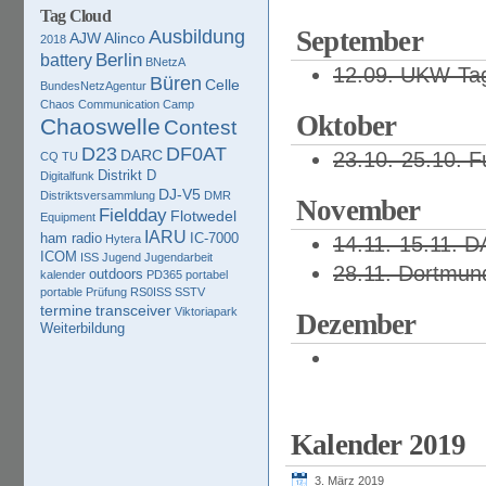
Tag Cloud
September
Ausbildung
AJW
Alinco
2018
Berlin
battery
BNetzA
12.09. UKW-Ta
Büren
Celle
BundesNetzAgentur
Chaos Communication Camp
Oktober
Chaoswelle
Contest
D23
DF0AT
DARC
23.10.-25.10. F
CQ TU
Distrikt D
Digitalfunk
DJ-V5
Distriktsversammlung
DMR
November
Fieldday
Flotwedel
Equipment
IARU
ham radio
IC-7000
Hytera
14.11.-15.11. 
ICOM
ISS
Jugend
Jugendarbeit
28.11. Dortmun
outdoors
kalender
PD365
portabel
portable
Prüfung
RS0ISS
SSTV
termine
transceiver
Viktoriapark
Dezember
Weiterbildung
Kalender 2019
3. März 2019