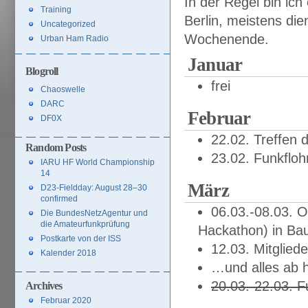
In der Regel bin ich
Training
Berlin, meistens d
Uncategorized
Wochenende.
Urban Ham Radio
Januar
Blogroll
frei
Chaoswelle
DARC
Februar
DF0X
22.02. Treffen d
Random Posts
23.02. Funkflo
IARU HF World Championship
14
März
D23-Fieldday: August 28–30
confirmed
06.03.-08.03. 
Die BundesNetzAgentur und
die Amateurfunkprüfung
Hackathon) in Bau
Postkarte von der ISS
12.03. Mitglie
Kalender 2018
…und alles ab 
20.03.-22.03. F
Archives
Februar 2020