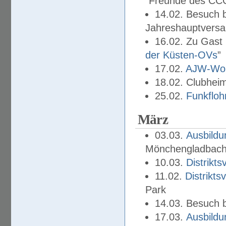
“Freunde des CCC
14.02. Besuch 
Jahreshauptvers
16.02. Zu Gast 
der Küsten-OVs
”
17.02.
AJW-Work
18.02. Clubhei
25.02.
Funkfloh
März
03.03.
Ausbildu
Mönchengladbac
10.03.
Distrikt
11.02.
Distrikt
Park
14.03. Besuch b
17.03.
Ausbildu